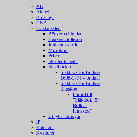
AD
Aktuellt
Broschyr
DNA
Forskarsalen
Böckerna i hyllan
Haaken Gulleson
Jubileumsskrift
Microkort
Priser
Skrifter till salu
Släktböcker
Släktbok för Bollnäs
1698-1775 – online!
Släktbok för Bollnäs
finnskog
Förord till
”Släktbok för
Bollnäs
finnskog”
Utbytestidningar
IP
Kalender
Kvarteret