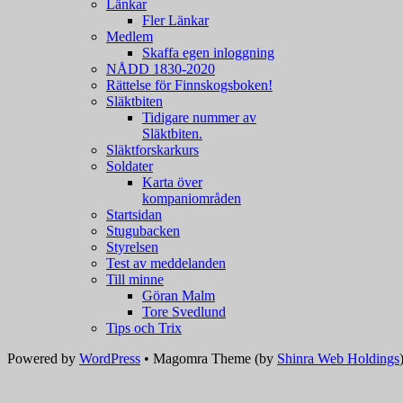
Länkar
Fler Länkar
Medlem
Skaffa egen inloggning
NÅDD 1830-2020
Rättelse för Finnskogsboken!
Släktbiten
Tidigare nummer av
Släktbiten.
Släktforskarkurs
Soldater
Karta över
kompaniområden
Startsidan
Stugubacken
Styrelsen
Test av meddelanden
Till minne
Göran Malm
Tore Svedlund
Tips och Trix
Powered by
WordPress
•
Magomra
Theme (by
Shinra Web Holdings