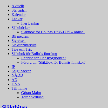
Aktuellt
Startsidan
Kalender
Länkar
Fler Länkar
Släktböcker
Släktbok för Bollnäs 1698-1775 – online!
Bli medlem
Styrelsen
Släktforskarkurs
Tips och Trix
Släktbok för Bollnäs finnskog
Rättelse för Finnskogsboken!
Förord till ”Släktbok för Bollnäs finnskog”
IP
Stugubacken
NÅDD
AD
DNA
Till minne
Göran Malm
Tore Svedlund
Släktbiten