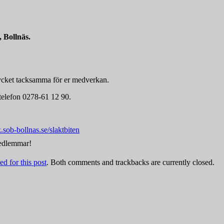
 Bollnäs.
 mycket tacksamma för er medverkan.
a telefon 0278-61 12 90.
k.sob-bollnas.se/slaktbiten
medlemmar!
d for this post
. Both comments and trackbacks are currently closed.