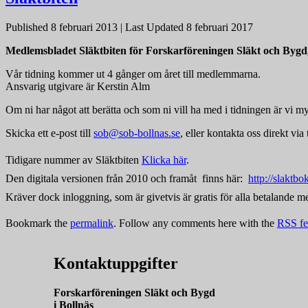
Published
8 februari 2013
|
Last Updated
8 februari 2017
Medlemsbladet Släktbiten för Forskarföreningen Släkt och Bygd,
Vår tidning kommer ut 4 gånger om året till medlemmarna.
Ansvarig utgivare är Kerstin Alm
Om ni har något att berätta och som ni vill ha med i tidningen är vi
Skicka ett e-post till
sob@sob-bollnas.se
, eller kontakta oss direkt vi
Tidigare nummer av Släktbiten
Klicka här
.
Den digitala versionen från 2010 och framåt finns här:
http://slaktbo
Kräver dock inloggning, som är givetvis är gratis för alla betalande 
Bookmark the
permalink
. Follow any comments here with the
RSS fee
Kontaktuppgifter
Forskarföreningen Släkt och Bygd
i Bollnäs